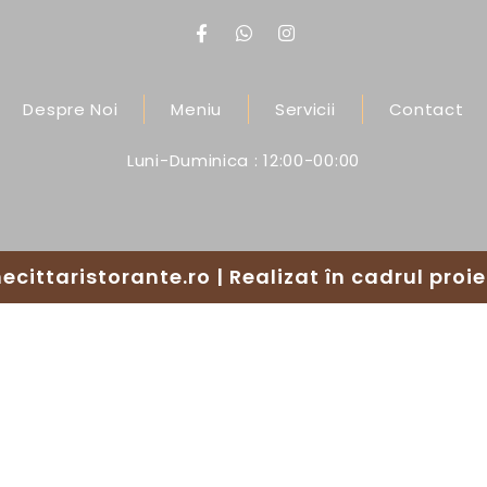
Despre Noi
Meniu
Servicii
Contact
Luni-Duminica : 12:00-00:00
ecittaristorante.ro | Realizat în cadrul proi