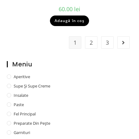
60.00
lei
Adaugă în coș
1
2
3
Meniu
Aperitive
Supe Și Supe Creme
Insalate
Paste
Fel Principal
Preparate Din Pește
Garnituri