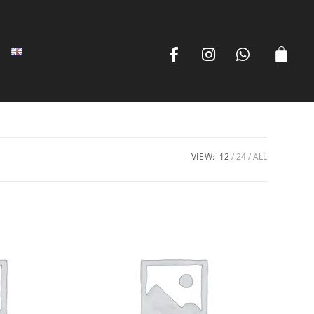
VIEW:
12
24
ALL