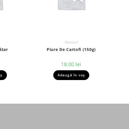
Garnituri
ătar
Piure De Cartofi (150g)
18.00
lei
oș
Adaugă în coș