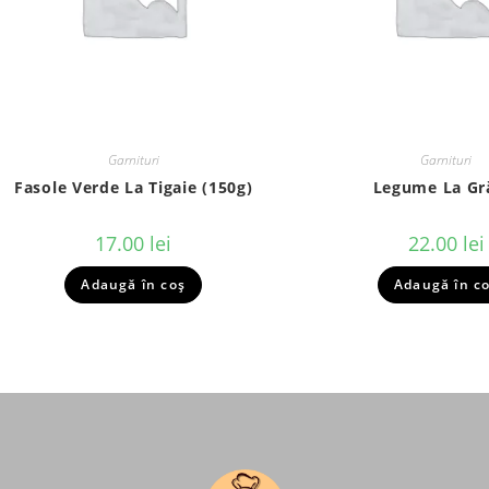
Garnituri
Garnituri
Fasole Verde La Tigaie (150g)
Legume La Gr
17.00
lei
22.00
lei
Adaugă în coș
Adaugă în c