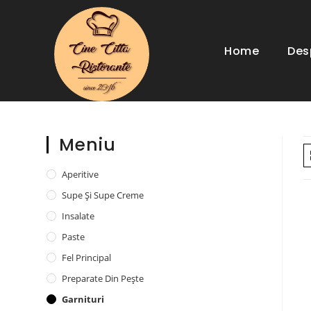
Home
Des
Meniu
Aperitive
Supe Și Supe Creme
Insalate
Paste
Fel Principal
Preparate Din Pește
Garnituri