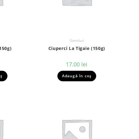
Garnituri
(150g)
Ciuperci La Tigaie (150g)
17.00
lei
oș
Adaugă în coș