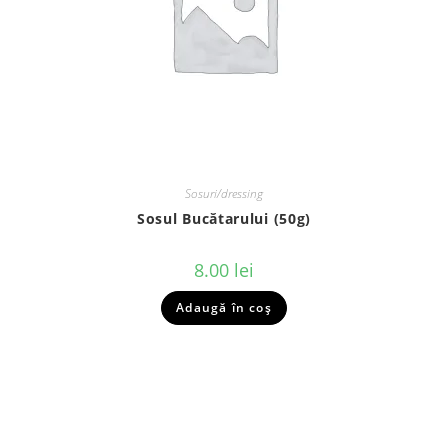
Sosuri/dressing
Sosul Bucătarului (50g)
8.00
lei
Adaugă în coș