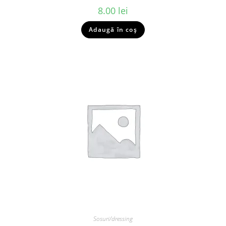
8.00
lei
Adaugă în coș
Sosuri/dressing