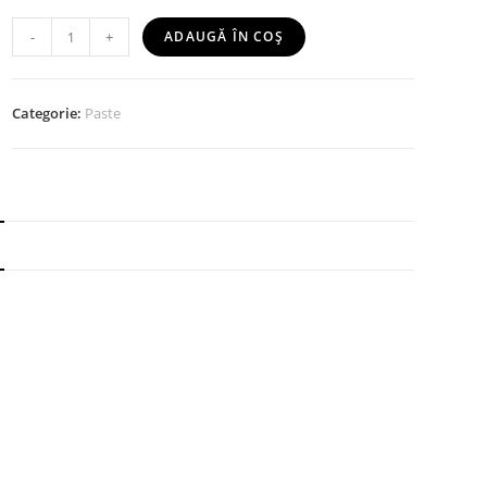
-
+
ADAUGĂ ÎN COȘ
Categorie:
Paste