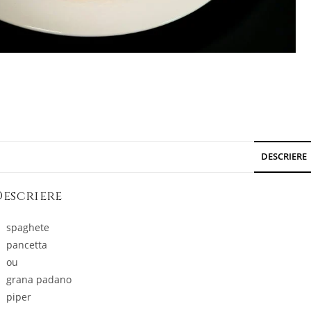
DESCRIERE
Descriere
spaghete
pancetta
ou
grana padano
piper