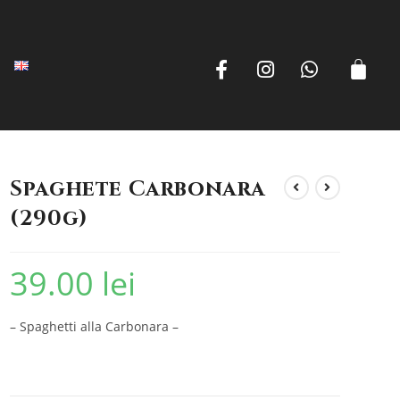
Spaghete Carbonara
(290g)
39.00
lei
– Spaghetti alla Carbonara –