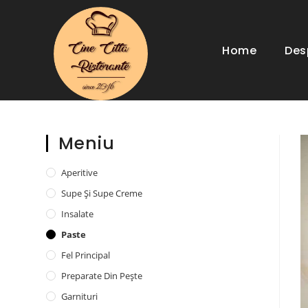
Home
Des
Meniu
Aperitive
Supe Și Supe Creme
Insalate
Paste
Fel Principal
Preparate Din Pește
Garnituri