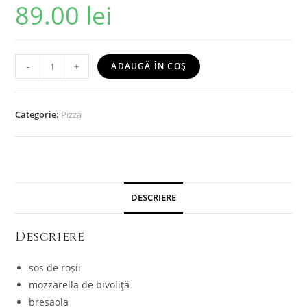
89.00
lei
-
+
ADAUGĂ ÎN COȘ
Categorie:
Pizza
DESCRIERE
Descriere
sos de roșii
mozzarella de bivoliță
bresaola