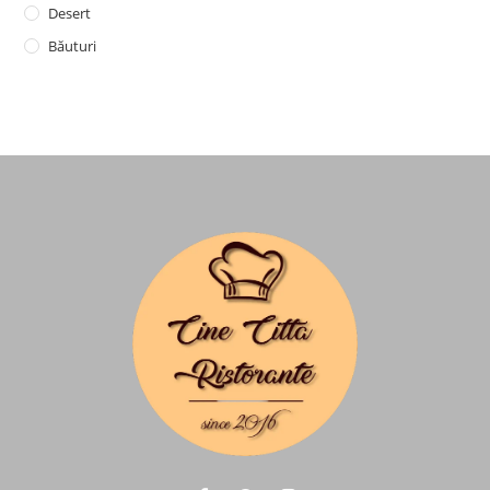
Desert
Băuturi