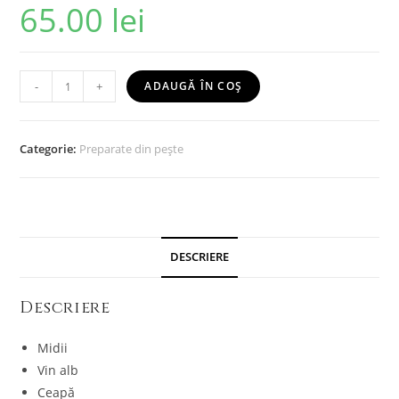
65.00
lei
-
+
ADAUGĂ ÎN COȘ
Categorie:
Preparate din pește
DESCRIERE
Descriere
Midii
Vin alb
Ceapă