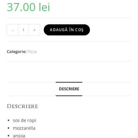
37.00
lei
-
+
ADAUGĂ ÎN COȘ
Categorie:
Pizza
DESCRIERE
Descriere
sos de roșii
mozzarella
anșoa