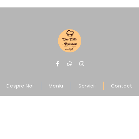
Despre Noi
Meniu
Servicii
Contact
Luni-Duminica : 12:00-00:00
ecittaristorante.ro | Realizat în cadrul proi