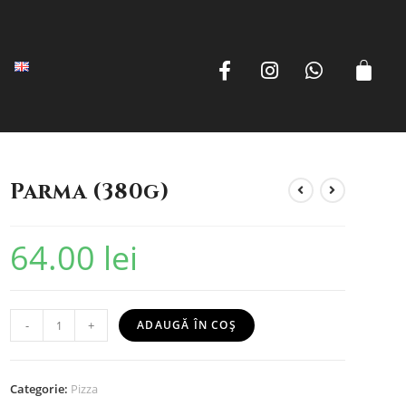
Parma (380g)
64.00
lei
-
+
ADAUGĂ ÎN COȘ
Categorie:
Pizza