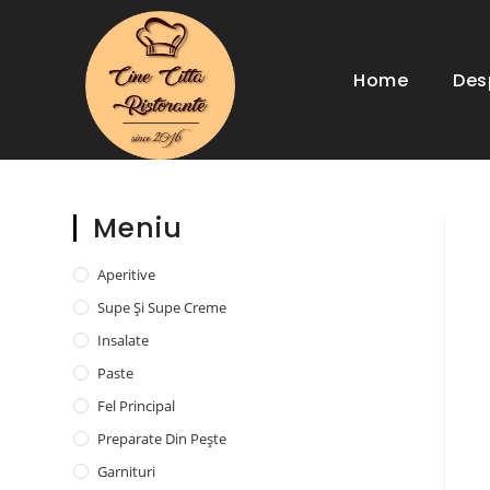
Home
Des
Meniu
Aperitive
Supe Și Supe Creme
Insalate
Paste
Fel Principal
Preparate Din Pește
Garnituri