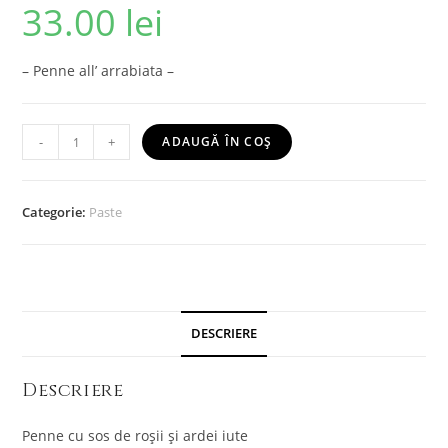
33.00
lei
– Penne all’ arrabiata –
-
+
ADAUGĂ ÎN COȘ
Categorie:
Paste
DESCRIERE
Descriere
Penne cu sos de roșii și ardei iute