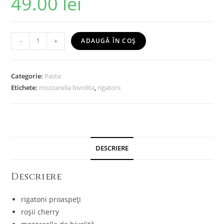
49.00
lei
-
+
ADAUGĂ ÎN COȘ
Categorie:
Paste
Etichete:
mozzarella bivolita
,
rigatoni
DESCRIERE
Descriere
rigatoni proaspeți
roșii cherry