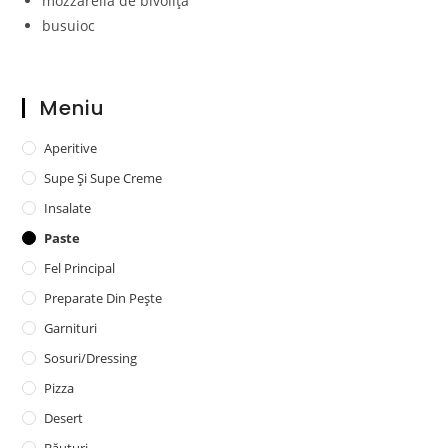
mozzarella de bivoliță
busuioc
Meniu
Aperitive
Supe Și Supe Creme
Insalate
Paste
Fel Principal
Preparate Din Pește
Garnituri
Sosuri/dressing
Pizza
Desert
Băuturi