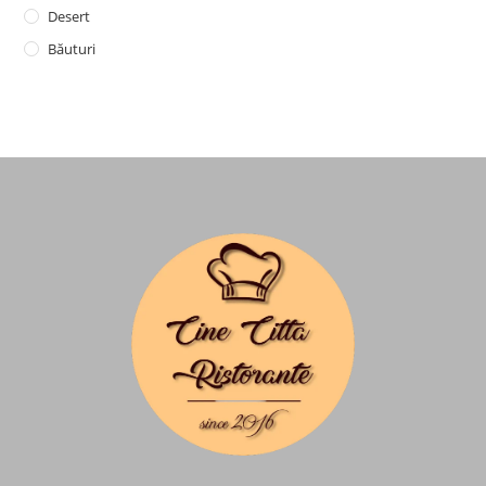
Desert
Băuturi