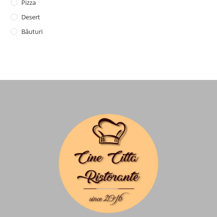
Pizza
Desert
Băuturi