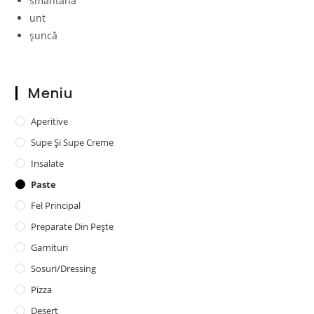
smântână
unt
șuncă
Meniu
Aperitive
Supe Și Supe Creme
Insalate
Paste
Fel Principal
Preparate Din Pește
Garnituri
Sosuri/dressing
Pizza
Desert