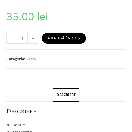
35.00
lei
-
+
ADAUGĂ ÎN COȘ
Categorie:
Paste
DESCRIERE
Descriere
penne