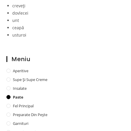
creveți
dovlecei
unt
ceapă
usturoi
Meniu
Aperitive
Supe Și Supe Creme
Insalate
Paste
Fel Principal
Preparate Din Pește
Garnituri