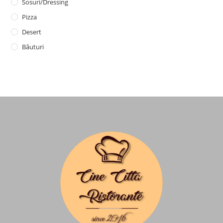
Sosuri/dressing
Pizza
Desert
Băuturi