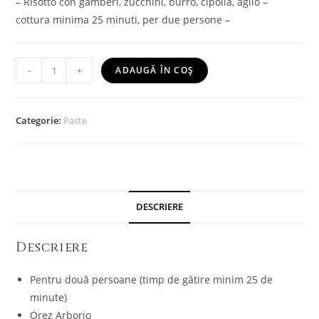
– Risotto con gamberi, zucchini, burro, cipolla, aglio –
cottura minima 25 minuti, per due persone –
-
+
ADAUGĂ ÎN COȘ
Categorie:
Paste
DESCRIERE
Descriere
Pentru două persoane (timp de gătire minim 25 de
minute)
Orez Arborio