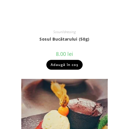
Sosuri/dressing
Sosul Bucătarului (50g)
8.00
lei
Adaugă în coș