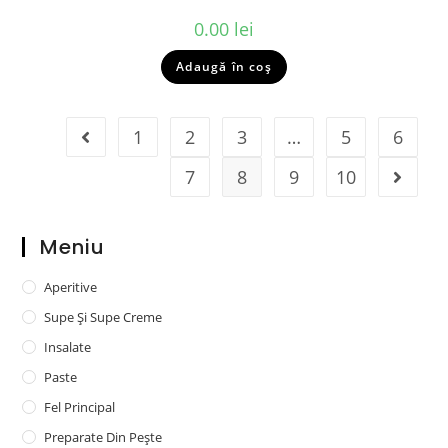
0.00
lei
Adaugă în coș
1
2
3
…
5
6
7
8
9
10
Meniu
Aperitive
Supe Și Supe Creme
Insalate
Paste
Fel Principal
Preparate Din Pește